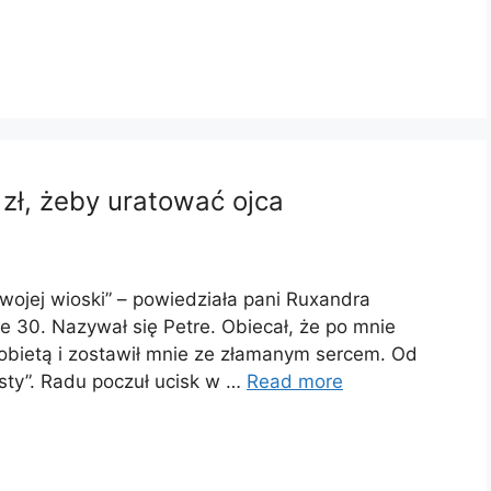
zł, żeby uratować ojca
ojej wioski” – powiedziała pani Ruxandra
e 30. Nazywał się Petre. Obiecał, że po mnie
ą kobietą i zostawił mnie ze złamanym sercem. Od
msty”. Radu poczuł ucisk w …
Read more