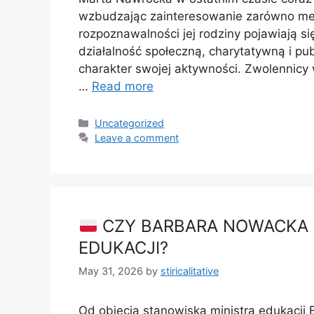
wzbudzając zainteresowanie zarówno medi
rozpoznawalności jej rodziny pojawiają s
działalność społeczną, charytatywną i pu
charakter swojej aktywności. Zwolennicy 
…
Read more
Categories
Uncategorized
Leave a comment
CZY BARBARA NOWACKA S
EDUKACJI?
May 31, 2026
by
stiricalitative
Od objęcia stanowiska ministra edukacji