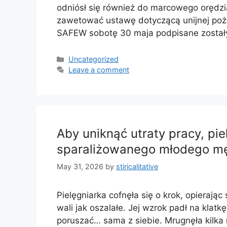
odniósł się również do marcowego orędzi
zawetować ustawę dotyczącą unijnej poży
SAFEW sobotę 30 maja podpisane zostały
Categories
Uncategorized
Leave a comment
Aby uniknąć utraty pracy, pi
sparaliżowanego młodego m
May 31, 2026
by
stiricalitative
Pielęgniarka cofnęła się o krok, opierając 
wali jak oszalałe. Jej wzrok padł na klatk
poruszać… sama z siebie. Mrugnęła kilka ra