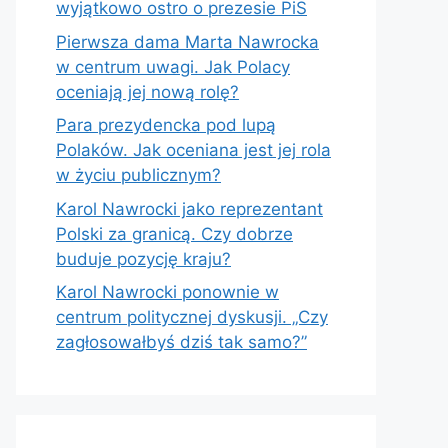
wyjątkowo ostro o prezesie PiS
Pierwsza dama Marta Nawrocka
w centrum uwagi. Jak Polacy
oceniają jej nową rolę?
Para prezydencka pod lupą
Polaków. Jak oceniana jest jej rola
w życiu publicznym?
Karol Nawrocki jako reprezentant
Polski za granicą. Czy dobrze
buduje pozycję kraju?
Karol Nawrocki ponownie w
centrum politycznej dyskusji. „Czy
zagłosowałbyś dziś tak samo?”