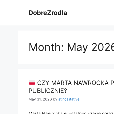
Skip
to
DobreZrodla
content
Month:
May 202
CZY MARTA NAWROCKA P
PUBLICZNIE?
May 31, 2026
by
stiricalitative
Marta Nawrocka w ostatnim czasie coraz c