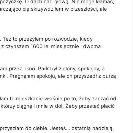
O pożyczkę. O dach nad głową. Nie mogę kłamać,
czająco cię skrzywdziłem w przeszłości, ale
o. Też to przeżyłem po rozwodzie, kiedy
, z czynszem 1600 lei miesięcznie i dwoma
am przez okno. Park był zielony, spokojny, a
ki. Pragnęłam spokoju, ale on przyszedł z burzą
am to mieszkanie właśnie po to, żeby zacząć od
którzy ciągnęli mnie w dół. Żeby przestać płacić
zyszłam do ciebie. Jesteś… ostatnią nadzieją.