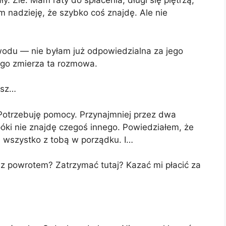
. Źle. Mam raty do spłacenia, długi się piętrzą,
m nadzieję, że szybko coś znajdę. Ale nie
wodu — nie byłam już odpowiedzialna za jego
ego zmierza ta rozmowa.
asz…
otrzebuję pomocy. Przynajmniej przez dwa
póki nie znajdę czegoś innego. Powiedziałem, że
e… wszystko z tobą w porządku. I…
 z powrotem? Zatrzymać tutaj? Kazać mi płacić za