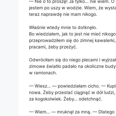
— Nie o to proszę! Ja tylko… nie wiem. 
jestem po uszy w wodzie. Wiem, że wystar
teraz naprawdę nie mam nikogo.
Właśnie wtedy mnie to dotknęło.
Bo wiedziałem, jak to jest nie mieć nikog
przeprowadziłem się do zimnej kawalerki
pracami, żeby przeżyć.
Odwróciłam się do niego plecami i wyjrzał
zimowe światło padało na okoliczne budyn
w ramionach.
— Wiesz… — powiedziałam cicho. — Kupił
nowa. Żeby przestać ciągnąć w dół ludzi, 
za kogokolwiek. Żeby… odetchnąć.
— Wiem… — mruknął za mną. — Dlatego pr