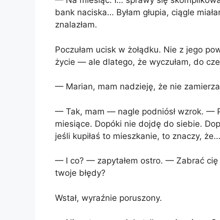
— Na miesiąc. I… sprawy się skomplikowały
bank naciska… Byłam głupia, ciągle miała
znalazłam.
Poczułam ucisk w żołądku. Nie z jego po
życie — ale dlatego, że wyczułam, do cz
— Marian, mam nadzieję, że nie zamierz
— Tak, mam — nagle podniósł wzrok. — P
miesiące. Dopóki nie dojdę do siebie. Do
jeśli kupiłaś to mieszkanie, to znaczy, ż
— I co? — zapytałem ostro. — Zabrać cię
twoje błędy?
Wstał, wyraźnie poruszony.