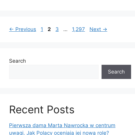
Page
Page
Page
Page
←
Previous
1
2
3
…
1,297
Next
→
Search
Search
Recent Posts
Pierwsza dama Marta Nawrocka w centrum
uwagi. Jak Polacy oceniają jej nową rolę?