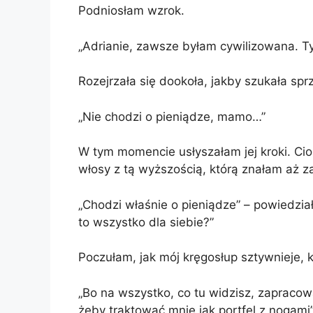
Podniosłam wzrok.
„Adrianie, zawsze byłam cywilizowana. Ty
Rozejrzała się dookoła, jakby szukała sp
„Nie chodzi o pieniądze, mamo…”
W tym momencie usłyszałam jej kroki. Cio
włosy z tą wyższością, którą znałam aż z
„Chodzi właśnie o pieniądze” – powiedział
to wszystko dla siebie?”
Poczułam, jak mój kręgosłup sztywnieje, k
„Bo na wszystko, co tu widzisz, zapracował
żeby traktować mnie jak portfel z nogami”