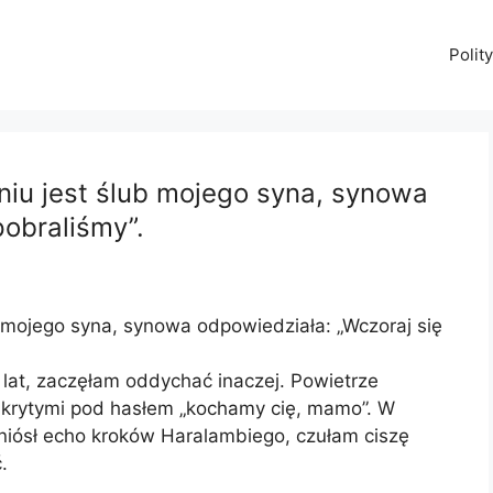
Polit
niu jest ślub mojego syna, synowa
pobraliśmy”.
 mojego syna, synowa odpowiedziała: „Wczoraj się
u lat, zaczęłam oddychać inaczej. Powietrze
ukrytymi pod hasłem „kochamy cię, mamo”. W
niósł echo kroków Haralambiego, czułam ciszę
.