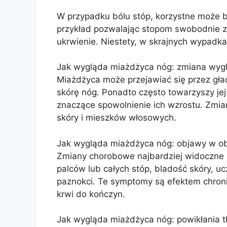
W przypadku bólu stóp, korzystne może b
przykład pozwalając stopom swobodnie zwi
ukrwienie. Niestety, w skrajnych wypadka
Jak wygląda miażdżyca nóg: zmiana wyg
Miażdżyca może przejawiać się przez gład
skórę nóg. Ponadto często towarzyszy j
znaczące spowolnienie ich wzrostu. Zmia
skóry i mieszków włosowych.
Jak wygląda miażdżyca nóg: objawy w ob
Zmiany chorobowe najbardziej widoczne s
palców lub całych stóp, bladość skóry, u
paznokci. Te symptomy są efektem chron
krwi do kończyn.
Jak wygląda miażdżyca nóg: powikłania 