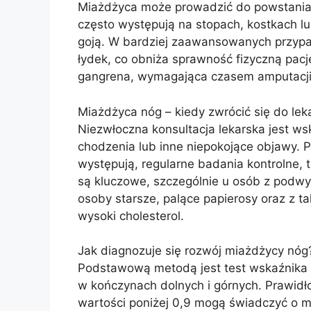
Miażdżyca może prowadzić do powstania t
często występują na stopach, kostkach lub
goją. W bardziej zaawansowanych przypa
łydek, co obniża sprawność fizyczną pac
gangrena, wymagająca czasem amputacji
Miażdżyca nóg – kiedy zwrócić się do lek
Niezwłoczna konsultacja lekarska jest ws
chodzenia lub inne niepokojące objawy. 
występują, regularne badania kontrolne, t
są kluczowe, szczególnie u osób z podwy
osoby starsze, palące papierosy oraz z ta
wysoki cholesterol.
Jak diagnozuje się rozwój miażdżycy nóg
Podstawową metodą jest test wskaźnika ko
w kończynach dolnych i górnych. Prawidł
wartości poniżej 0,9 mogą świadczyć o m