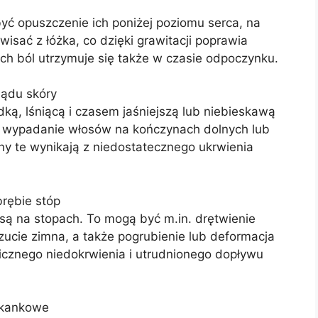
yć opuszczenie ich poniżej poziomu serca, na
sać z łóżka, co dzięki grawitacji poprawia
ch ból utrzymuje się także w czasie odpoczynku.
lądu skóry
ką, lśniącą i czasem jaśniejszą lub niebieskawą
ej wypadanie włosów na kończynach dolnych lub
ny te wynikają z niedostatecznego ukrwienia
rębie stóp
ą na stopach. To mogą być m.in. drętwienie
czucie zimna, a także pogrubienie lub deformacja
icznego niedokrwienia i utrudnionego dopływu
tkankowe