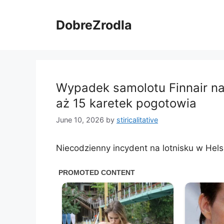
Skip
to
DobreZrodla
content
Wypadek samolotu Finnair na 
aż 15 karetek pogotowia
June 10, 2026
by
stiricalitative
Niecodzienny incydent na lotnisku w Hel