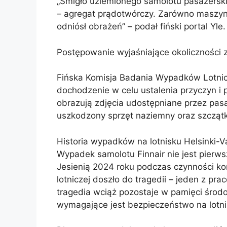
„Śmigło uziemionego samolotu pasażerski
– agregat prądotwórczy. Zarówno maszyna,
odniósł obrażeń” – podał fiński portal Yle.
Postępowanie wyjaśniające okoliczności 
Fińska Komisja Badania Wypadków Lotnic
dochodzenie w celu ustalenia przyczyn i
obrazują zdjęcia udostępniane przez pa
uszkodzony sprzęt naziemny oraz szczątk
Historia wypadków na lotnisku Helsinki-V
Wypadek samolotu Finnair nie jest pierw
Jesienią 2024 roku podczas czynności kon
lotniczej doszło do tragedii – jeden z pra
tragedia wciąż pozostaje w pamięci środow
wymagające jest bezpieczeństwo na lotni