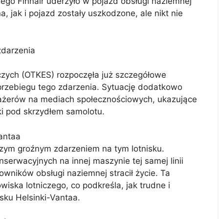
ego Finnair uderzyło w pojazd obsługi naziemnej
 jak i pojazd zostały uszkodzone, ale nikt nie
zdarzenia
zych (OTKES) rozpoczęła już szczegółowe
 przebiegu tego zdarzenia. Sytuację dodatkowo
sażerów na mediach społecznościowych, ukazujące
i pod skrzydłem samolotu.
antaa
szym groźnym zdarzeniem na tym lotnisku.
serwacyjnych na innej maszynie tej samej linii
cowników obsługi naziemnej stracił życie. Ta
iska lotniczego, co podkreśla, jak trudne i
sku Helsinki-Vantaa.