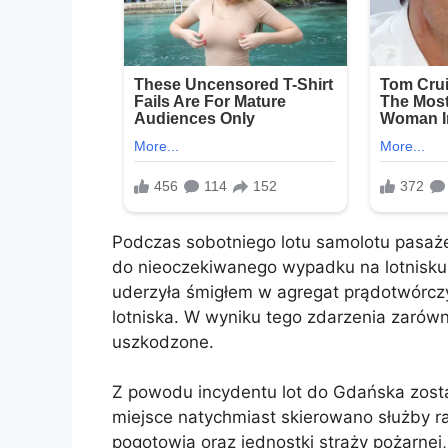
Podczas sobotniego lotu samolotu pasaże
do nieoczekiwanego wypadku na lotnisku
uderzyła śmigłem w agregat prądotwórczy
lotniska. W wyniku tego zdarzenia zarówn
uszkodzone.
Z powodu incydentu lot do Gdańska zosta
miejsce natychmiast skierowano służby ra
pogotowia oraz jednostki straży pożarnej