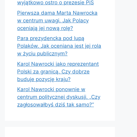
wyjątkowo ostro o prezesie PiS
Pierwsza dama Marta Nawrocka
w centrum uwagi. Jak Polacy
oceniają jej nową rolę?
Para prezydencka pod lupą
Polaków. Jak oceniana jest jej rola
w życiu publicznym?
Karol Nawrocki jako reprezentant
Polski za granicą. Czy dobrze
buduje pozycję kraju?
Karol Nawrocki ponownie w
centrum politycznej dyskusji. „Czy
zagłosowałbyś dziś tak samo?”