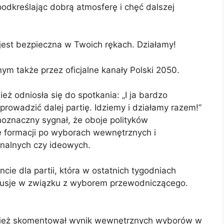
podkreślając dobrą atmosferę i chęć dalszej
jest bezpieczna w Twoich rękach. Działamy!
m także przez oficjalne kanały Polski 2050.
 odniosła się do spotkania: „I ja bardzo
prowadzić dalej partię. Idziemy i działamy razem!”
oznaczny sygnał, że oboje polityków
ję formacji po wyborach wewnętrznych i
onalnych czy ideowych.
e dla partii, która w ostatnich tygodniach
usje w związku z wyborem przewodniczącego.
nież skomentował wynik wewnętrznych wyborów w