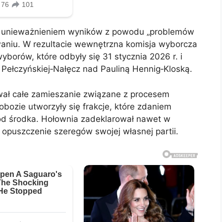
się unieważnieniem wyników z powodu „problemów
waniu. W rezultacie wewnętrzna komisja wyborcza
borów, które odbyły się 31 stycznia 2026 r. i
 Pełczyńskiej‑Nałęcz nad Pauliną Hennig‑Kloską.
ał całe zamieszanie związane z procesem
bozie utworzyły się frakcje, które zdaniem
 od środka. Hołownia zadeklarował nawet w
puszczenie szeregów swojej własnej partii.