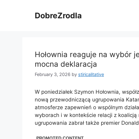
Skip
to
DobreZrodla
content
Hołownia reaguje na wybór j
mocna deklaracja
February 3, 2026
by
stiricalitative
W poniedziałek Szymon Hołownia, współzało
nową przewodniczącą ugrupowania Katarz
atmosferze zapewnień o wspólnym działani
wyborach i w kontekście relacji z koalicj
ugrupowania zabrał także premier Donald